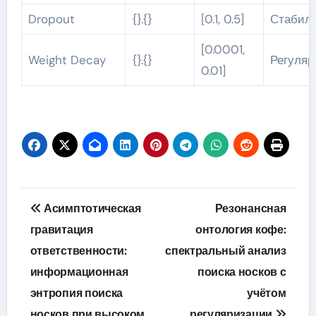
Dropout
{}.{}
[0.1, 0.5]
Стабил
[0.0001,
Weight Decay
{}.{}
Регуля
0.01]
Навигация
Асимптотическая
Резонансная
по
гравитация
онтология кофе:
ответственности:
спектральный анализ
записям
информационная
поиска носков с
энтропия поиска
учётом
носков при высоком
регуляризации