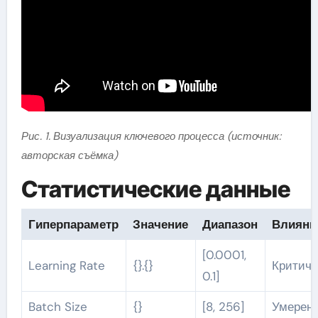
Рис. 1. Визуализация ключевого процесса (источник:
авторская съёмка)
Статистические данные
Гиперпараметр
Значение
Диапазон
Влияни
[0.0001,
Learning Rate
{}.{}
Критиче
0.1]
Batch Size
{}
[8, 256]
Умерен