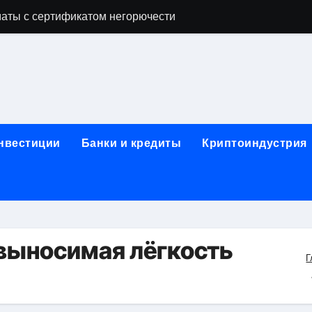
аты с сертификатом негорючести
офессий в онлайн-формате
родок и направляющих для конвейерных лент
ки, мебельного щита, фанеры, шпона и паркетной химии в 
атических лотков для хранения электронных компонентов
инвестиции
Банки и кредиты
Криптоиндустрия
ок из Китая в Казахстан: маршруты, таможенные процедуры
я, этапы строительства, проверка застройщика и сценарии
иртуальных платежных карт без верификации и банковского
 справочная информация о сельскохозяйственных предпри
выносимая лёгкость
Г
яльных станций серий T330 и T990