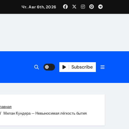
Чт. Авг 6th, 2026
каталоге
 и сроки
Subscribe
 оформления сделки
 участия с пополнением стейблкоином
ятиях
лавная
Милан Кундера — Невыносимая лёгкость бытия