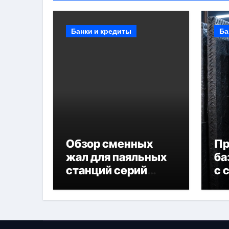
Банки и кредиты
Ба
Обзор сменных
П
жал для паяльных
ба
станций серий
с 
T330 и T990
не