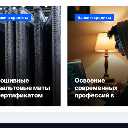
нки и кредиты
Банки и кредиты
рошивные
Освоение
зальтовые маты
современных
сертификатом
профессий в
горючести
онлайн-формате