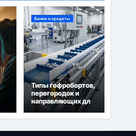
Банки и кредиты
Типы гофробортов,
перегородок и
направляющих для
конвейерных лент