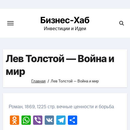
Skip
to
Бизнес-Хаб
content
Инвестиции и Идеи
Лев Толстой — Война и
мир
Главная
Лев Толстой — Война и мир
Роман, 1869, 1225 стр. вечные ценности и борьба
Odnoklassniki
WhatsApp
Viber
VK
Telegram
Отправить