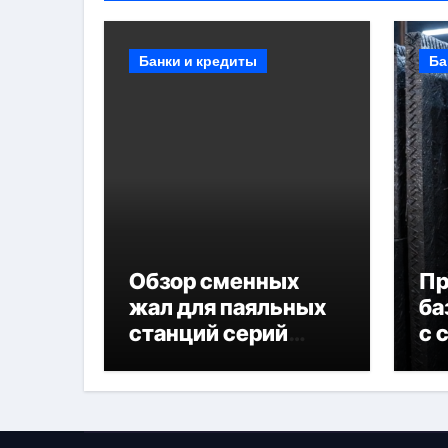
Банки и кредиты
Ба
Обзор сменных
П
жал для паяльных
ба
станций серий
с 
T330 и T990
не