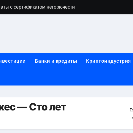
аты с сертификатом негорючести
офессий в онлайн-формате
родок и направляющих для конвейерных лент
ки, мебельного щита, фанеры, шпона и паркетной химии в 
атических лотков для хранения электронных компонентов
инвестиции
Банки и кредиты
Криптоиндустрия
ок из Китая в Казахстан: маршруты, таможенные процедуры
я, этапы строительства, проверка застройщика и сценарии
иртуальных платежных карт без верификации и банковского
 справочная информация о сельскохозяйственных предпри
кес — Сто лет
Г
яльных станций серий T330 и T990