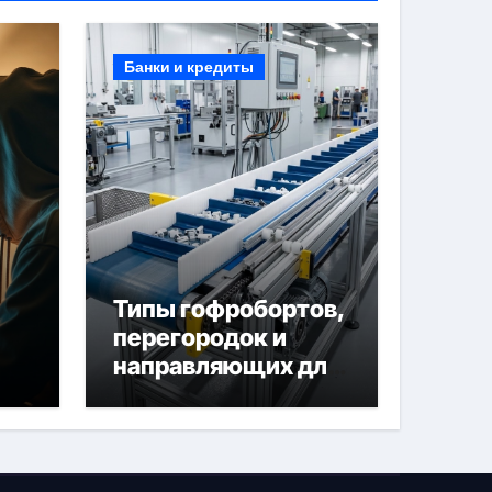
Банки и кредиты
Типы гофробортов,
перегородок и
направляющих для
конвейерных лент