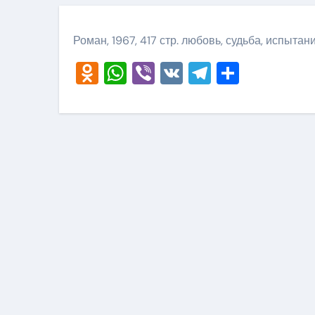
Роман, 1967, 417 стр. любовь, судьба, испытан
Odnoklassniki
WhatsApp
Viber
VK
Telegram
Отправ