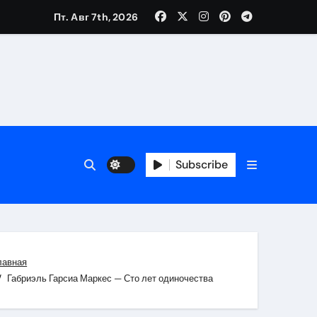
Пт. Авг 7th, 2026
каталоге
 и сроки
Subscribe
 оформления сделки
 участия с пополнением стейблкоином
ятиях
лавная
Габриэль Гарсиа Маркес — Сто лет одиночества