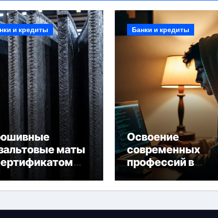
нки и кредиты
Банки и кредиты
рошивные
Освоение
зальтовые маты
современных
сертификатом
профессий в
горючести
онлайн-формате