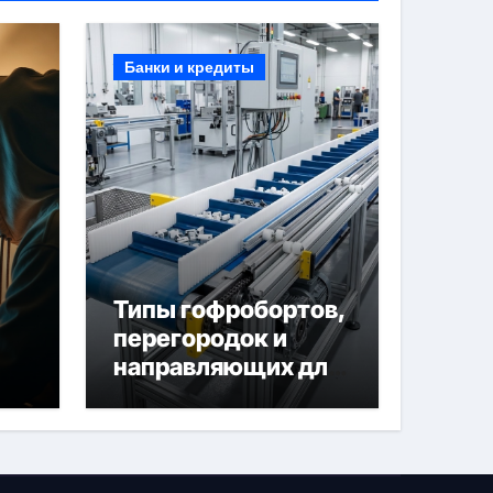
Банки и кредиты
Типы гофробортов,
перегородок и
направляющих для
конвейерных лент