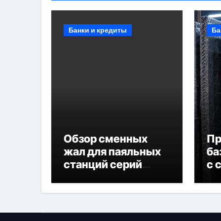
Банки и кредиты
Ба
Обзор сменных
П
жал для паяльных
ба
станций серий
с 
T330 и T990
не