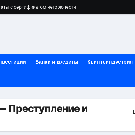
аты с сертификатом негорючести
офессий в онлайн-формате
родок и направляющих для конвейерных лент
ки, мебельного щита, фанеры, шпона и паркетной химии в 
атических лотков для хранения электронных компонентов
инвестиции
Банки и кредиты
Криптоиндустрия
ок из Китая в Казахстан: маршруты, таможенные процедуры
я, этапы строительства, проверка застройщика и сценарии
иртуальных платежных карт без верификации и банковского
 справочная информация о сельскохозяйственных предпри
— Преступление и
яльных станций серий T330 и T990