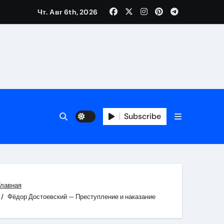
Чт. Авг 6th, 2026
каталоге
 и сроки
Subscribe
 оформления сделки
 участия с пополнением стейблкоином
ятиях
Главная
Фёдор Достоевский — Преступление и наказание