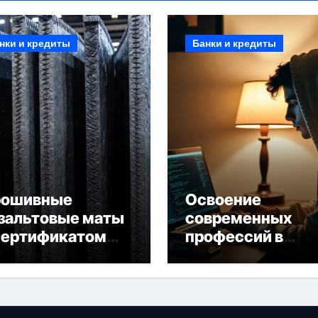
нки и кредиты
Банки и кредиты
рошивные
Освоение
зальтовые маты
современных
сертификатом
профессий в
горючести
онлайн-формате