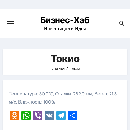
Skip
to
Бизнес-Хаб
content
Инвестиции и Идеи
Токио
Главная
Токио
Температура: 30.9°C, Осадки: 282.0 мм, Ветер: 21.3
м/с, Влажность: 100%
Odnoklassniki
WhatsApp
Viber
VK
Telegram
Отправить