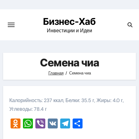
Skip
to
Бизнес-Хаб
content
Инвестиции и Идеи
Семена чиа
Главная
Семена чиа
Калорийность: 237 ккал, Белки: 35.5 г, Жиры: 4.0 г,
Углеводы: 78.4 г
Odnoklassniki
WhatsApp
Viber
VK
Telegram
Отправить