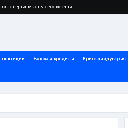
аты с сертификатом негорючести
офессий в онлайн-формате
родок и направляющих для конвейерных лент
ки, мебельного щита, фанеры, шпона и паркетной химии в 
атических лотков для хранения электронных компонентов
инвестиции
Банки и кредиты
Криптоиндустрия
ок из Китая в Казахстан: маршруты, таможенные процедуры
я, этапы строительства, проверка застройщика и сценарии
иртуальных платежных карт без верификации и банковского
 справочная информация о сельскохозяйственных предпри
яльных станций серий T330 и T990