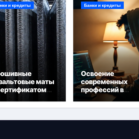
нки и кредиты
Банки и кредиты
рошивные
Освоение
зальтовые маты
современных
сертификатом
профессий в
горючести
онлайн-формате