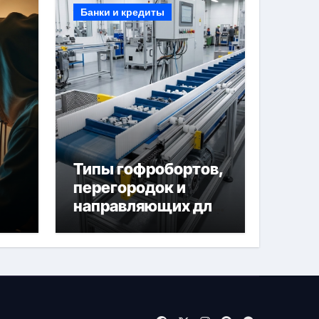
Банки и кредиты
Типы гофробортов,
перегородок и
направляющих для
конвейерных лент