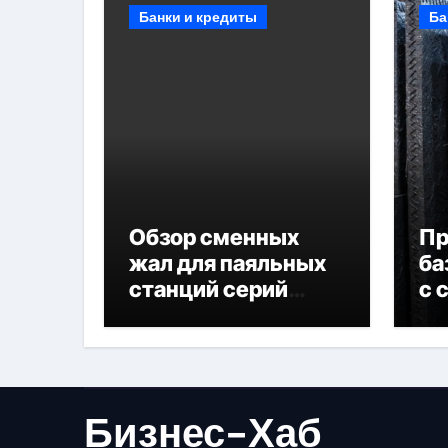
Банки и кредиты
Ба
Обзор сменных
П
жал для паяльных
ба
станций серий
с 
T330 и T990
не
Бизнес-Хаб