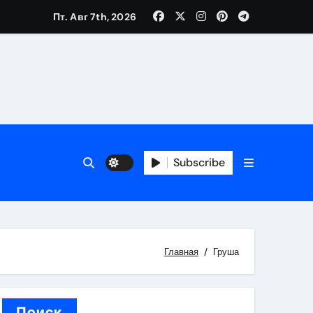
Пт. Авг 7th, 2026
каталоге
 и сроки
Subscribe
 оформления сделки
 участия с пополнением стейблкоином
ятиях
Главная
Груша
Поиск