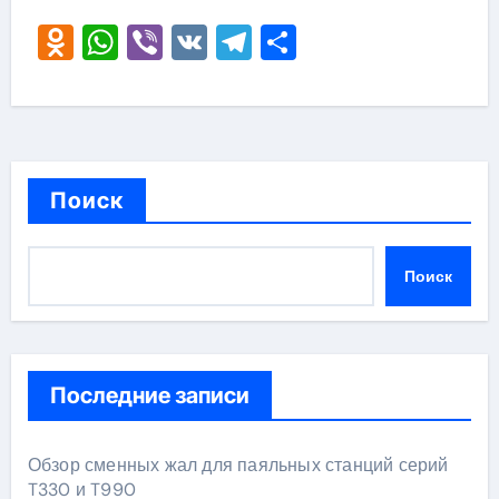
Odnoklassniki
WhatsApp
Viber
VK
Telegram
Отправить
Поиск
Поиск
Последние записи
Обзор сменных жал для паяльных станций серий
T330 и T990