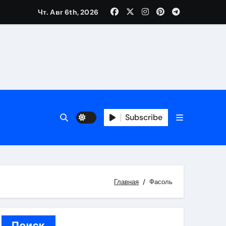
Чт. Авг 6th, 2026
каталоге
 и сроки
Subscribe
 оформления сделки
 участия с пополнением стейблкоином
ятиях
Главная
Фасоль
Поиск