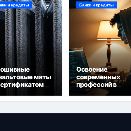
нки и кредиты
Банки и кредиты
рошивные
Освоение
зальтовые маты
современных
сертификатом
профессий в
горючести
онлайн-формате