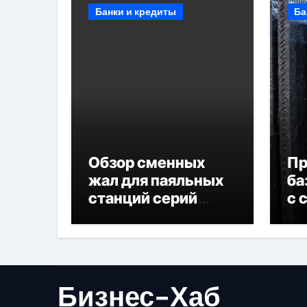
Банки и кредиты
Ба
Обзор сменных
П
жал для паяльных
ба
станций серий
с 
T330 и T990
не
Бизнес-Хаб