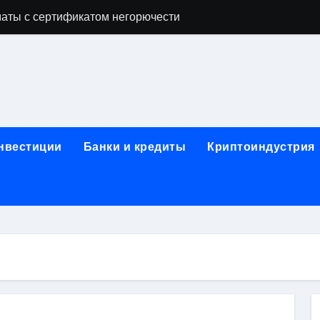
аты с сертификатом негорючести
офессий в онлайн-формате
родок и направляющих для конвейерных лент
ки, мебельного щита, фанеры, шпона и паркетной химии в 
атических лотков для хранения электронных компонентов
инвестиции
Банки и кредиты
Криптоиндустрия
ок из Китая в Казахстан: маршруты, таможенные процедуры
я, этапы строительства, проверка застройщика и сценарии
иртуальных платежных карт без верификации и банковского
 справочная информация о сельскохозяйственных предпри
яльных станций серий T330 и T990