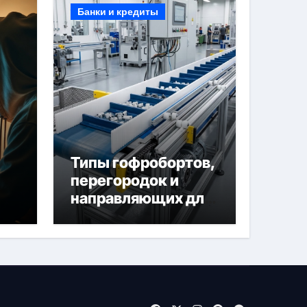
Банки и кредиты
Типы гофробортов,
перегородок и
направляющих для
конвейерных лент