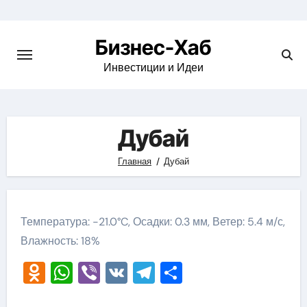
Skip
to
Бизнес-Хаб
content
Инвестиции и Идеи
Дубай
Главная
Дубай
Температура: -21.0°C, Осадки: 0.3 мм, Ветер: 5.4 м/с,
Влажность: 18%
Odnoklassniki
WhatsApp
Viber
VK
Telegram
Отправить