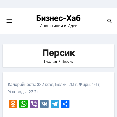
Skip
to
Бизнес-Хаб
content
Инвестиции и Идеи
Персик
Главная
Персик
Калорийность: 332 ккал, Белки: 21.1 г, Жиры: 1.6 г,
Углеводы: 23.2 г
Odnoklassniki
WhatsApp
Viber
VK
Telegram
Отправить