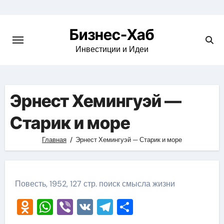
Skip
to
Бизнес-Хаб
content
Инвестиции и Идеи
Эрнест Хемингуэй —
Старик и море
Главная
Эрнест Хемингуэй — Старик и море
Повесть, 1952, 127 стр. поиск смысла жизни
Odnoklassniki
WhatsApp
Viber
VK
Telegram
Отправить