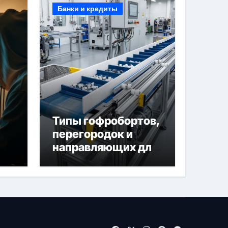
Банки и кредиты
Типы гофробортов,
перегородок и
направляющих для
конвейерных лент