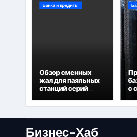
Банки и кредиты
Ба
Обзор сменных
П
жал для паяльных
ба
станций серий
с 
T330 и T990
не
Бизнес-Хаб