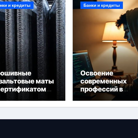
нки и кредиты
Банки и кредиты
рошивные
Освоение
зальтовые маты
современных
сертификатом
профессий в
горючести
онлайн-формате