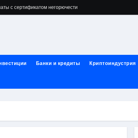
аты с сертификатом негорючести
офессий в онлайн-формате
родок и направляющих для конвейерных лент
ки, мебельного щита, фанеры, шпона и паркетной химии в 
атических лотков для хранения электронных компонентов
инвестиции
Банки и кредиты
Криптоиндустрия
ок из Китая в Казахстан: маршруты, таможенные процедуры
я, этапы строительства, проверка застройщика и сценарии
иртуальных платежных карт без верификации и банковского
 справочная информация о сельскохозяйственных предпри
яльных станций серий T330 и T990