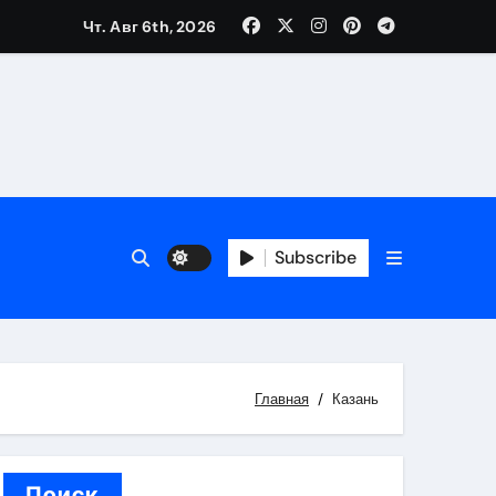
Чт. Авг 6th, 2026
каталоге
 и сроки
Subscribe
 оформления сделки
 участия с пополнением стейблкоином
ятиях
Главная
Казань
Поиск