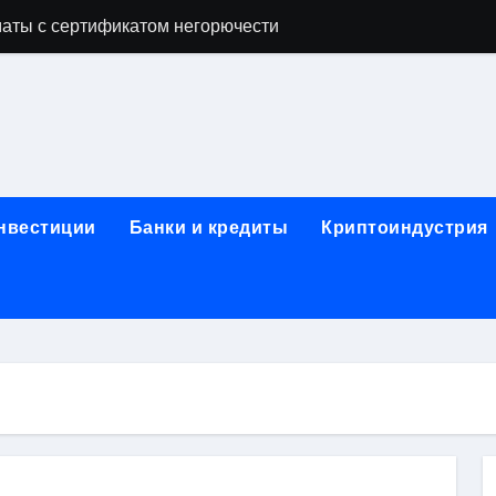
аты с сертификатом негорючести
офессий в онлайн-формате
родок и направляющих для конвейерных лент
ки, мебельного щита, фанеры, шпона и паркетной химии в 
атических лотков для хранения электронных компонентов
инвестиции
Банки и кредиты
Криптоиндустрия
ок из Китая в Казахстан: маршруты, таможенные процедуры
я, этапы строительства, проверка застройщика и сценарии
иртуальных платежных карт без верификации и банковского
 справочная информация о сельскохозяйственных предпри
яльных станций серий T330 и T990