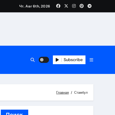
Чт. Авг 6th, 2026
каталоге
 и сроки
Subscribe
 оформления сделки
 участия с пополнением стейблкоином
ятиях
Главная
Стамбул
Поиск