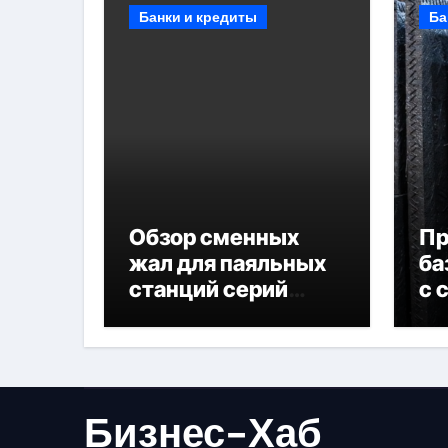
Банки и кредиты
Ба
Обзор сменных
П
жал для паяльных
ба
станций серий
с 
T330 и T990
не
Бизнес-Хаб