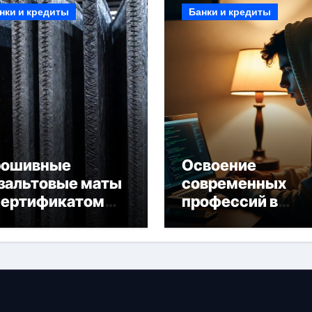
нки и кредиты
Банки и кредиты
рошивные
Освоение
зальтовые маты
современных
сертификатом
профессий в
горючести
онлайн-формате