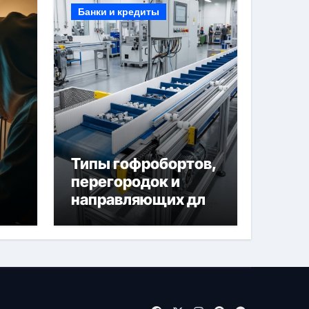
Банки и кредиты
Типы гофробортов,
перегородок и
направляющих для
конвейерных лент