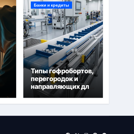
Банки и кредиты
Типы гофробортов,
перегородок и
направляющих для
конвейерных лент