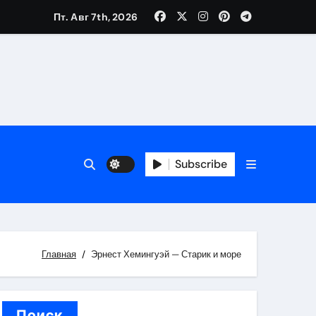
Пт. Авг 7th, 2026
каталоге
 и сроки
Subscribe
 оформления сделки
 участия с пополнением стейблкоином
ятиях
Главная
Эрнест Хемингуэй — Старик и море
Поиск