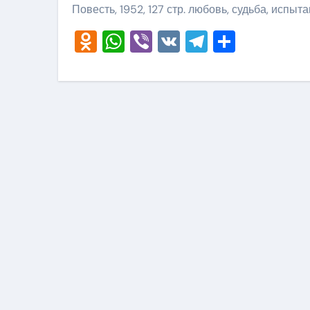
Повесть, 1952, 127 стр. любовь, судьба, испыт
Odnoklassniki
WhatsApp
Viber
VK
Telegram
Отправ