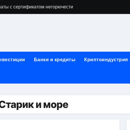
аты с сертификатом негорючести
офессий в онлайн-формате
родок и направляющих для конвейерных лент
ки, мебельного щита, фанеры, шпона и паркетной химии в 
атических лотков для хранения электронных компонентов
инвестиции
Банки и кредиты
Криптоиндустрия
ок из Китая в Казахстан: маршруты, таможенные процедуры
я, этапы строительства, проверка застройщика и сценарии
иртуальных платежных карт без верификации и банковского
 справочная информация о сельскохозяйственных предпри
Старик и море
яльных станций серий T330 и T990