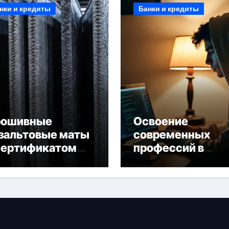
нки и кредиты
Банки и кредиты
рошивные
Освоение
зальтовые маты
современных
сертификатом
профессий в
горючести
онлайн-формате