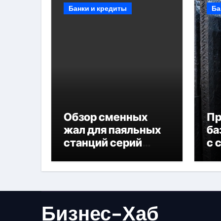
Банки и кредиты
Ба
Обзор сменных
П
жал для паяльных
ба
станций серий
с 
T330 и T990
не
Бизнес-Хаб