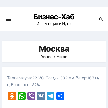
Skip
to
Бизнес-Хаб
content
Инвестиции и Идеи
Москва
Главная
Москва
Температура: 22.6°C, Осадки: 93.2 мм, Ветер: 16.7 м/
с, Влажность: 82%
Odnoklassniki
WhatsApp
Viber
VK
Telegram
Отправить