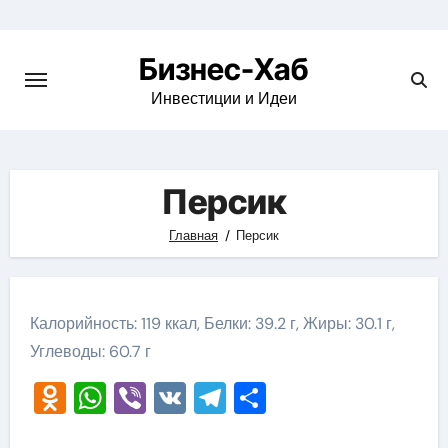
Skip
to
Бизнес-Хаб
content
Инвестиции и Идеи
Персик
Главная
Персик
Калорийность: 119 ккал, Белки: 39.2 г, Жиры: 30.1 г,
Углеводы: 60.7 г
Odnoklassniki
WhatsApp
Viber
VK
Telegram
Отправить