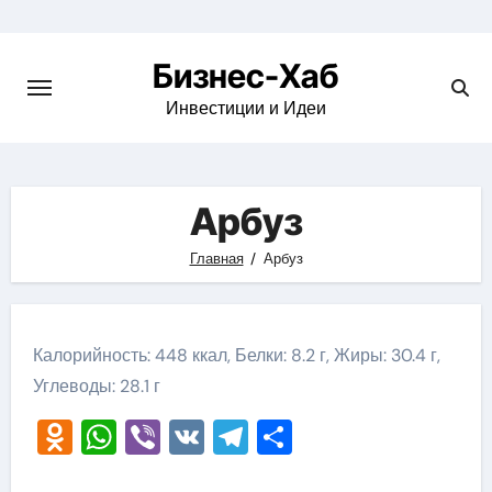
Skip
to
Бизнес-Хаб
content
Инвестиции и Идеи
Арбуз
Главная
Арбуз
Калорийность: 448 ккал, Белки: 8.2 г, Жиры: 30.4 г,
Углеводы: 28.1 г
Odnoklassniki
WhatsApp
Viber
VK
Telegram
Отправить