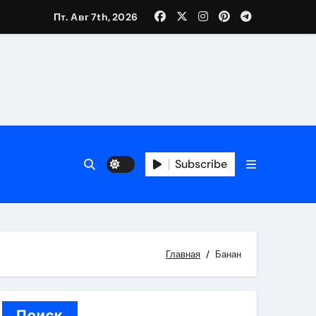
Пт. Авг 7th, 2026
каталоге
 и сроки
Subscribe
 оформления сделки
 участия с пополнением стейблкоином
ятиях
Главная
Банан
Поиск