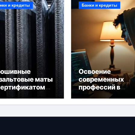
нки и кредиты
Банки и кредиты
рошивные
Освоение
зальтовые маты
современных
сертификатом
профессий в
горючести
онлайн-формате