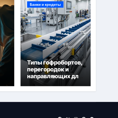
Банки и кредиты
Типы гофробортов,
перегородок и
направляющих для
конвейерных лент