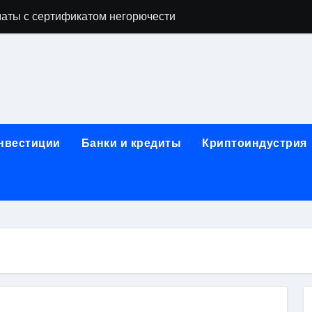
аты с сертификатом негорючести
офессий в онлайн-формате
родок и направляющих для конвейерных лент
ки, мебельного щита, фанеры, шпона и паркетной химии в 
атических лотков для хранения электронных компонентов
инвестиции
Банки и кредиты
Криптоиндустрия
ок из Китая в Казахстан: маршруты, таможенные процедуры
я, этапы строительства, проверка застройщика и сценарии
иртуальных платежных карт без верификации и банковского
 справочная информация о сельскохозяйственных предпри
яльных станций серий T330 и T990