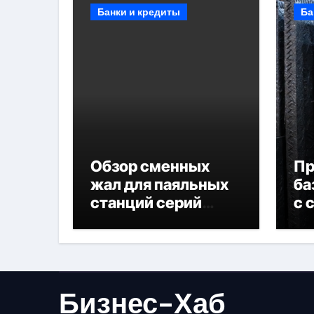
Банки и кредиты
Ба
Обзор сменных
П
жал для паяльных
ба
станций серий
с 
T330 и T990
не
Бизнес-Хаб