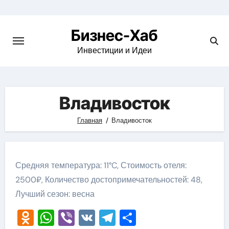
Skip
to
Бизнес-Хаб
content
Инвестиции и Идеи
Владивосток
Главная
Владивосток
Средняя температура: 11°C, Стоимость отеля:
2500₽, Количество достопримечательностей: 48,
Лучший сезон: весна
Odnoklassniki
WhatsApp
Viber
VK
Telegram
Отправить