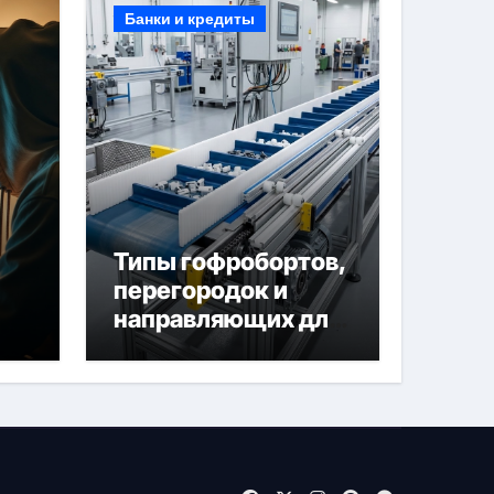
Банки и кредиты
Типы гофробортов,
перегородок и
направляющих для
конвейерных лент