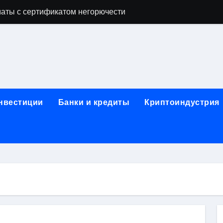
аты с сертификатом негорючести
офессий в онлайн-формате
родок и направляющих для конвейерных лент
ки, мебельного щита, фанеры, шпона и паркетной химии в 
атических лотков для хранения электронных компонентов
инвестиции
Банки и кредиты
Криптоиндустрия
ок из Китая в Казахстан: маршруты, таможенные процедуры
я, этапы строительства, проверка застройщика и сценарии
иртуальных платежных карт без верификации и банковского
 справочная информация о сельскохозяйственных предпри
яльных станций серий T330 и T990