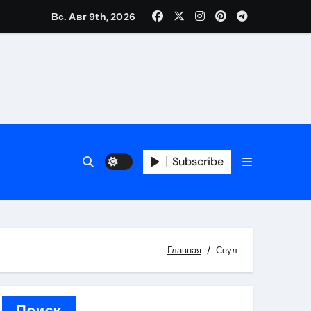
Вс. Авг 9th, 2026
каталоге
 и сроки
Subscribe
 оформления сделки
 участия с пополнением стейблкоином
ятиях
Главная
Сеул
Поиск