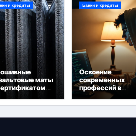
нки и кредиты
Банки и кредиты
рошивные
Освоение
зальтовые маты
современных
сертификатом
профессий в
горючести
онлайн-формате