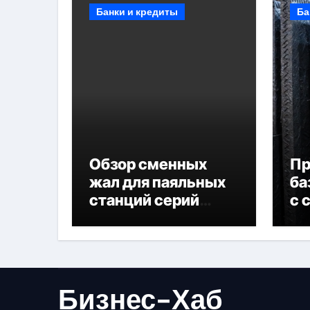
Банки и кредиты
Ба
Обзор сменных
П
жал для паяльных
ба
станций серий
с 
T330 и T990
не
Бизнес-Хаб