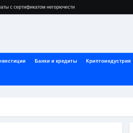
аты с сертификатом негорючести
офессий в онлайн-формате
родок и направляющих для конвейерных лент
ки, мебельного щита, фанеры, шпона и паркетной химии в 
атических лотков для хранения электронных компонентов
инвестиции
Банки и кредиты
Криптоиндустрия
ок из Китая в Казахстан: маршруты, таможенные процедуры
я, этапы строительства, проверка застройщика и сценарии
иртуальных платежных карт без верификации и банковского
 справочная информация о сельскохозяйственных предпри
яльных станций серий T330 и T990