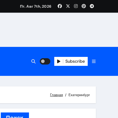
Пт. Авг 7th, 2026
каталоге
 и сроки
Subscribe
 оформления сделки
 участия с пополнением стейблкоином
ятиях
Главная
Екатеринбург
Поиск