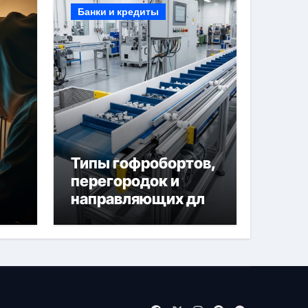
Банки и кредиты
Типы гофробортов,
перегородок и
направляющих для
конвейерных лент