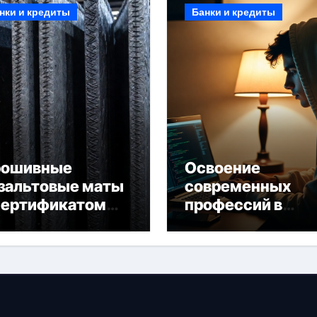
нки и кредиты
Банки и кредиты
рошивные
Освоение
зальтовые маты
современных
сертификатом
профессий в
горючести
онлайн-формате