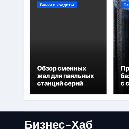
Банки и кредиты
Ба
Обзор сменных
П
жал для паяльных
ба
станций серий
с 
T330 и T990
не
Бизнес-Хаб