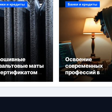
нки и кредиты
Банки и кредиты
рошивные
Освоение
зальтовые маты
современных
сертификатом
профессий в
горючести
онлайн-формате