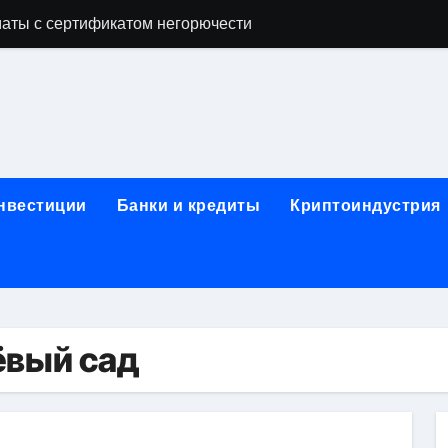
аты с сертификатом негорючести
офессий в онлайн-формате
родок и направляющих для конвейерных лент
ки, мебельного щита, фанеры, шпона и паркетной химии в 
атических лотков для хранения электронных компонентов
инвестиции
Банки и кредиты
Криптоиндустрия
ок из Китая в Казахстан: маршруты, таможенные процедуры
я, этапы строительства, проверка застройщика и сценарии
иртуальных платежных карт без верификации и банковского
 справочная информация о сельскохозяйственных предпри
ёвый сад
яльных станций серий T330 и T990