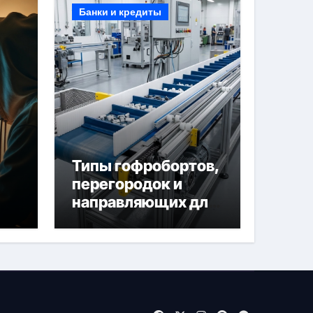
Банки и кредиты
Типы гофробортов,
перегородок и
направляющих для
конвейерных лент