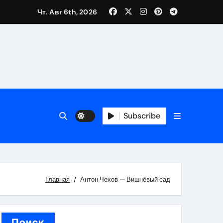
Чт. Авг 6th, 2026
каталоге
 и сроки
Subscribe
 оформления сделки
 участия с пополнением стейблкоином
ятиях
Главная
Антон Чехов — Вишнёвый сад
Поиск