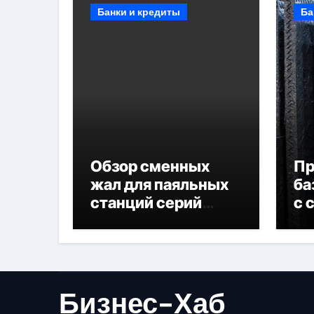
Банки и кредиты
Ба
Обзор сменных
П
жал для паяльных
ба
станций серий
с 
T330 и T990
не
Бизнес-Хаб