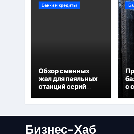
Банки и кредиты
Ба
Обзор сменных
П
жал для паяльных
ба
станций серий
с 
T330 и T990
не
Бизнес-Хаб