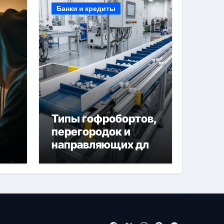
Банки и кредиты
Типы гофробортов,
перегородок и
направляющих для
конвейерных лент