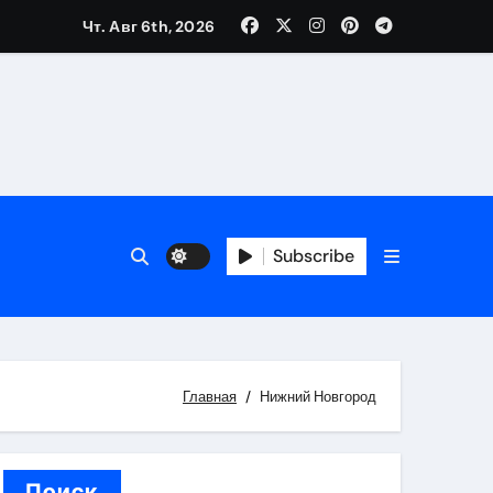
Чт. Авг 6th, 2026
каталоге
 и сроки
Subscribe
 оформления сделки
 участия с пополнением стейблкоином
ятиях
Главная
Нижний Новгород
Поиск