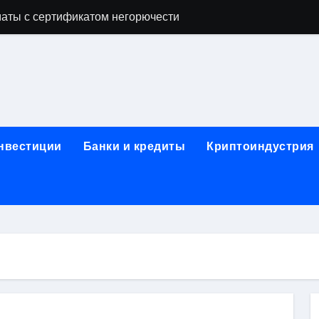
аты с сертификатом негорючести
офессий в онлайн-формате
родок и направляющих для конвейерных лент
ки, мебельного щита, фанеры, шпона и паркетной химии в 
атических лотков для хранения электронных компонентов
инвестиции
Банки и кредиты
Криптоиндустрия
ок из Китая в Казахстан: маршруты, таможенные процедуры
я, этапы строительства, проверка застройщика и сценарии
иртуальных платежных карт без верификации и банковского
 справочная информация о сельскохозяйственных предпри
яльных станций серий T330 и T990