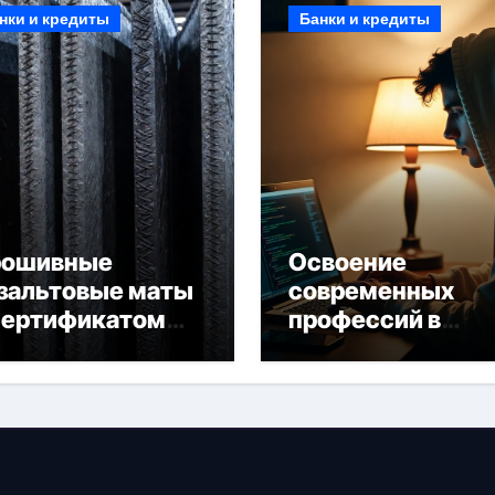
нки и кредиты
Банки и кредиты
рошивные
Освоение
зальтовые маты
современных
сертификатом
профессий в
горючести
онлайн-формате