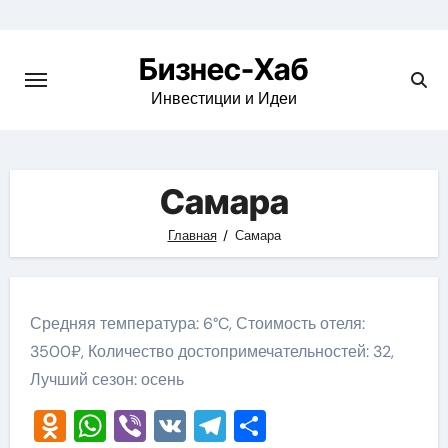
Skip
to
Бизнес-Хаб
content
Инвестиции и Идеи
Самара
Главная
Самара
Средняя температура: 6°C, Стоимость отеля:
3500₽, Количество достопримечательностей: 32,
Лучший сезон: осень
Odnoklassniki
WhatsApp
Viber
VK
Telegram
Отправить