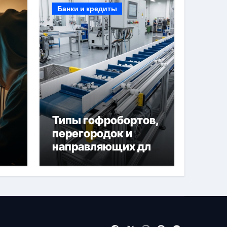
Банки и кредиты
Типы гофробортов,
перегородок и
направляющих для
конвейерных лент