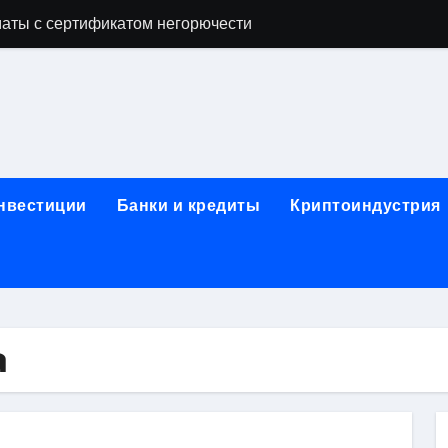
аты с сертификатом негорючести
офессий в онлайн-формате
родок и направляющих для конвейерных лент
ки, мебельного щита, фанеры, шпона и паркетной химии в 
атических лотков для хранения электронных компонентов
инвестиции
Банки и кредиты
Криптоиндустрия
ок из Китая в Казахстан: маршруты, таможенные процедуры
я, этапы строительства, проверка застройщика и сценарии
иртуальных платежных карт без верификации и банковского
 справочная информация о сельскохозяйственных предпри
а
яльных станций серий T330 и T990