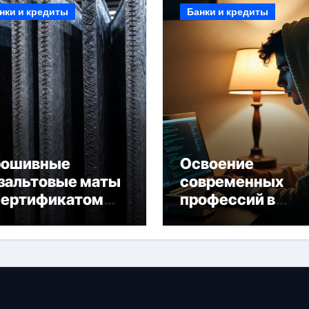
нки и кредиты
Банки и кредиты
рошивные
Освоение
зальтовые маты
современных
сертификатом
профессий в
горючести
онлайн-формате