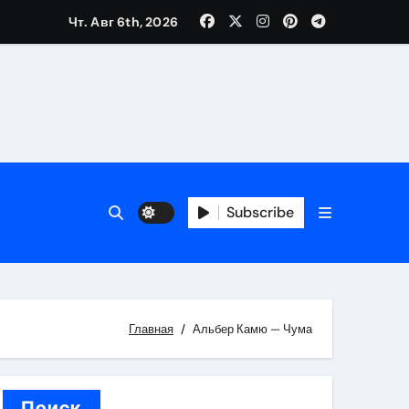
Чт. Авг 6th, 2026
каталоге
 и сроки
Subscribe
 оформления сделки
 участия с пополнением стейблкоином
ятиях
Главная
Альбер Камю — Чума
Поиск