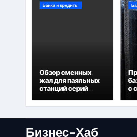
Банки и кредиты
Ба
Обзор сменных
П
жал для паяльных
ба
станций серий
с 
T330 и T990
не
Бизнес-Хаб