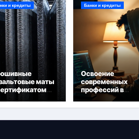
нки и кредиты
Банки и кредиты
рошивные
Освоение
зальтовые маты
современных
сертификатом
профессий в
горючести
онлайн-формате