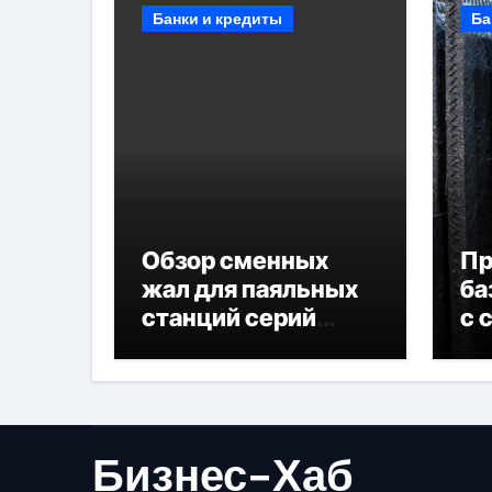
Банки и кредиты
Ба
Обзор сменных
П
жал для паяльных
ба
станций серий
с 
T330 и T990
не
Бизнес-Хаб