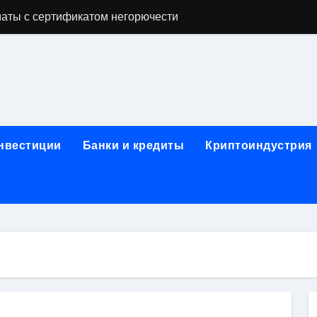
аты с сертификатом негорючести
офессий в онлайн-формате
родок и направляющих для конвейерных лент
ки, мебельного щита, фанеры, шпона и паркетной химии в 
атических лотков для хранения электронных компонентов
инвестиции
Банки и кредиты
Криптоиндустрия
ок из Китая в Казахстан: маршруты, таможенные процедуры
я, этапы строительства, проверка застройщика и сценарии
иртуальных платежных карт без верификации и банковского
 справочная информация о сельскохозяйственных предпри
яльных станций серий T330 и T990