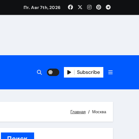
Пт. Авг 7th, 2026
каталоге
 и сроки
Subscribe
 оформления сделки
 участия с пополнением стейблкоином
ятиях
Главная
Москва
Поиск