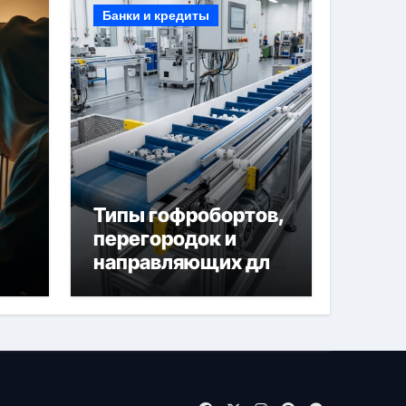
Банки и кредиты
Типы гофробортов,
перегородок и
направляющих для
конвейерных лент