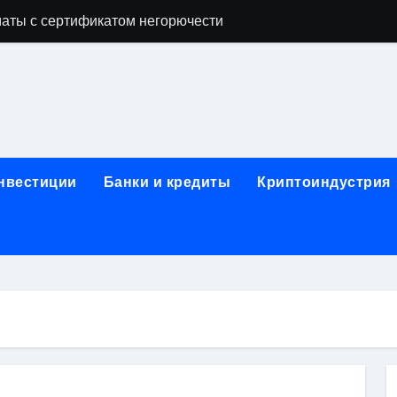
аты с сертификатом негорючести
офессий в онлайн-формате
родок и направляющих для конвейерных лент
ки, мебельного щита, фанеры, шпона и паркетной химии в 
атических лотков для хранения электронных компонентов
инвестиции
Банки и кредиты
Криптоиндустрия
ок из Китая в Казахстан: маршруты, таможенные процедуры
я, этапы строительства, проверка застройщика и сценарии
иртуальных платежных карт без верификации и банковского
 справочная информация о сельскохозяйственных предпри
яльных станций серий T330 и T990