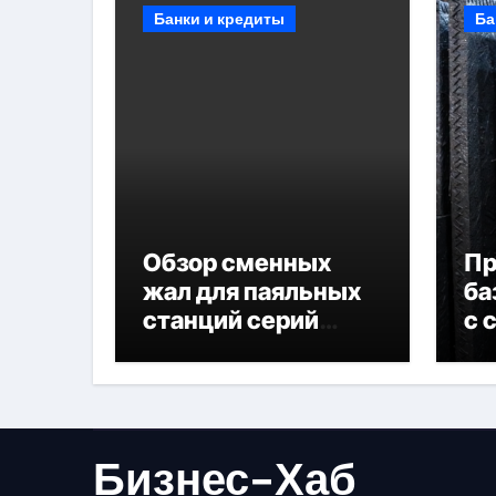
Банки и кредиты
Ба
Обзор сменных
П
жал для паяльных
ба
станций серий
с 
T330 и T990
не
Бизнес-Хаб