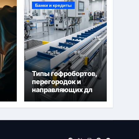
Банки и кредиты
Типы гофробортов,
перегородок и
направляющих для
конвейерных лент