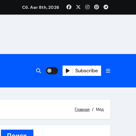
Сб. Авг 8th, 2026
каталоге
 и сроки
Subscribe
 оформления сделки
 участия с пополнением стейблкоином
ятиях
Главная
Мёд
Поиск