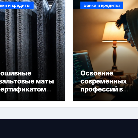
нки и кредиты
Банки и кредиты
рошивные
Освоение
зальтовые маты
современных
сертификатом
профессий в
горючести
онлайн-формате