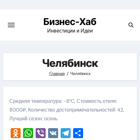
Skip
to
Бизнес-Хаб
content
Инвестиции и Идеи
Челябинск
Главная
Челябинск
Средняя температура: -8°C, Стоимость отеля:
8000₽, Количество достопримечательностей: 42,
Лучший сезон: осень
Odnoklassniki
WhatsApp
Viber
VK
Telegram
Отправить