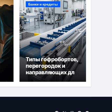
Банки и кредиты
Типы гофробортов,
перегородок и
направляющих для
конвейерных лент