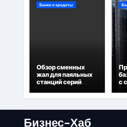
Банки и кредиты
Ба
Обзор сменных
П
жал для паяльных
ба
станций серий
с 
T330 и T990
не
Бизнес-Хаб