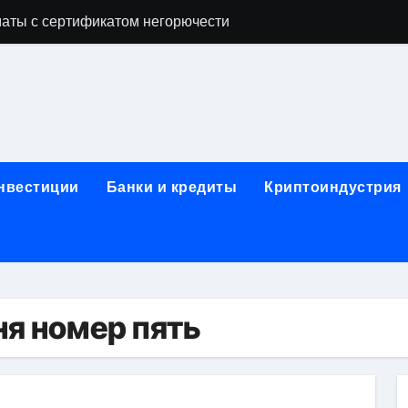
аты с сертификатом негорючести
офессий в онлайн-формате
родок и направляющих для конвейерных лент
ки, мебельного щита, фанеры, шпона и паркетной химии в 
атических лотков для хранения электронных компонентов
инвестиции
Банки и кредиты
Криптоиндустрия
ок из Китая в Казахстан: маршруты, таможенные процедуры
я, этапы строительства, проверка застройщика и сценарии
иртуальных платежных карт без верификации и банковского
 справочная информация о сельскохозяйственных предпри
ня номер пять
яльных станций серий T330 и T990