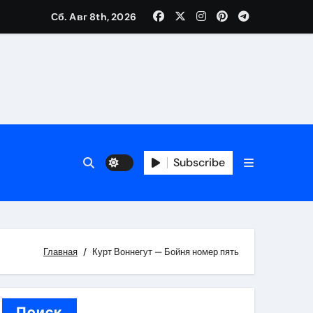
Сб. Авг 8th, 2026
каталоге
 и сроки
Subscribe
 оформления сделки
 участия с пополнением стейблкоином
ятиях
Главная
Курт Воннегут — Бойня номер пять
Поиск