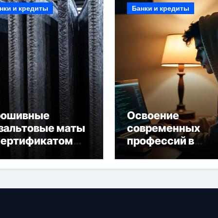
нки и кредиты
Банки и кредиты
рошивные
Освоение
зальтовые маты
современных
сертификатом
профессий в
горючести
онлайн-формате