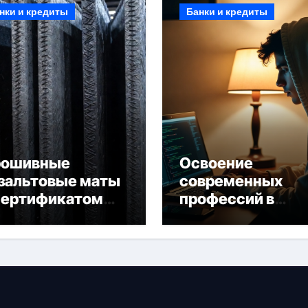
нки и кредиты
Банки и кредиты
рошивные
Освоение
зальтовые маты
современных
сертификатом
профессий в
горючести
онлайн-формате