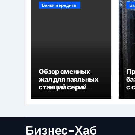
Банки и кредиты
Ба
Обзор сменных
П
жал для паяльных
ба
станций серий
с 
T330 и T990
не
Бизнес-Хаб