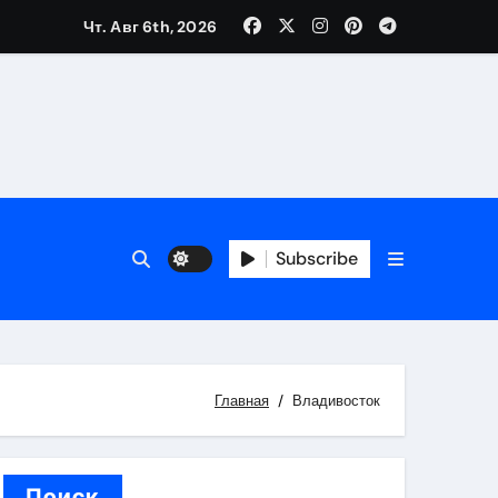
Чт. Авг 6th, 2026
каталоге
 и сроки
 оформления сделки
Subscribe
 участия с пополнением стейблкоином
ятиях
Главная
Владивосток
Поиск