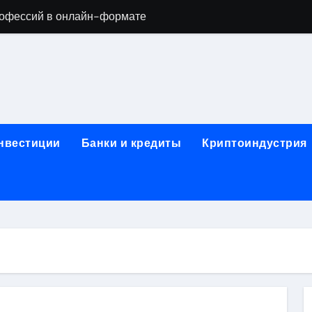
офессий в онлайн-формате
родок и направляющих для конвейерных лент
ки, мебельного щита, фанеры, шпона и паркетной химии в 
атических лотков для хранения электронных компонентов
ок из Китая в Казахстан: маршруты, таможенные процедуры
инвестиции
Банки и кредиты
Криптоиндустрия
я, этапы строительства, проверка застройщика и сценарии
иртуальных платежных карт без верификации и банковского
 справочная информация о сельскохозяйственных предпри
яльных станций серий T330 и T990