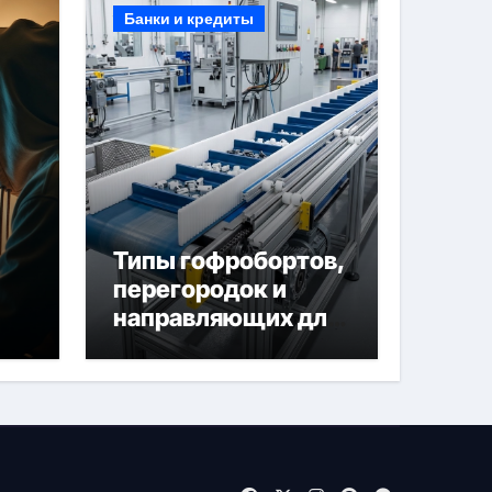
Банки и кредиты
Типы гофробортов,
перегородок и
направляющих для
конвейерных лент