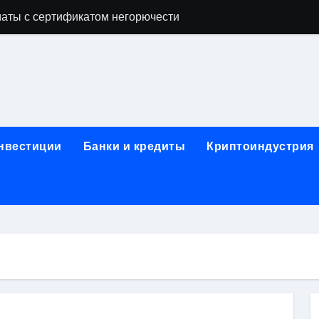
аты с сертификатом негорючести
офессий в онлайн-формате
родок и направляющих для конвейерных лент
ки, мебельного щита, фанеры, шпона и паркетной химии в 
атических лотков для хранения электронных компонентов
инвестиции
Банки и кредиты
Криптоиндустрия
ок из Китая в Казахстан: маршруты, таможенные процедуры
я, этапы строительства, проверка застройщика и сценарии
иртуальных платежных карт без верификации и банковского
 справочная информация о сельскохозяйственных предпри
яльных станций серий T330 и T990