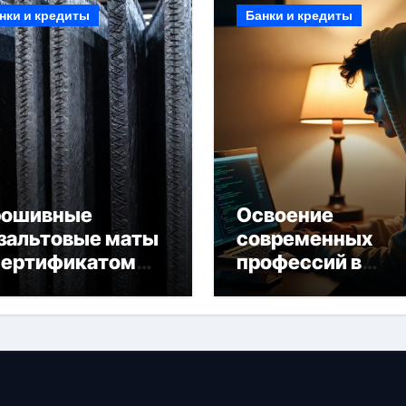
нки и кредиты
Банки и кредиты
рошивные
Освоение
зальтовые маты
современных
сертификатом
профессий в
горючести
онлайн-формате