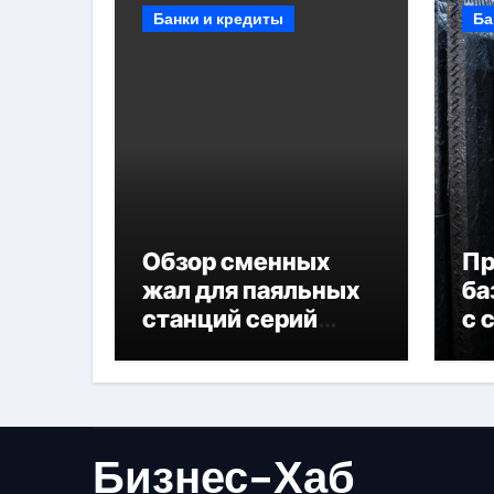
Банки и кредиты
Ба
Обзор сменных
П
жал для паяльных
ба
станций серий
с 
T330 и T990
не
Бизнес-Хаб