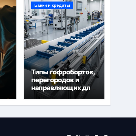
Банки и кредиты
Типы гофробортов,
перегородок и
направляющих для
конвейерных лент