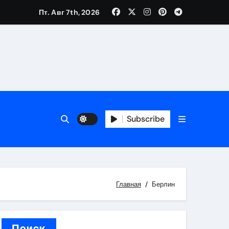
Пт. Авг 7th, 2026
каталоге
 и сроки
Subscribe
 оформления сделки
 участия с пополнением стейблкоином
ятиях
Главная
Берлин
Поиск