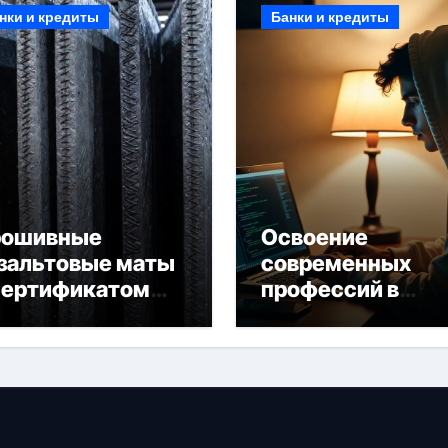
нки и кредиты
Банки и кредиты
рошивные
Освоение
зальтовые маты
современных
сертификатом
профессий в
горючести
онлайн-формате