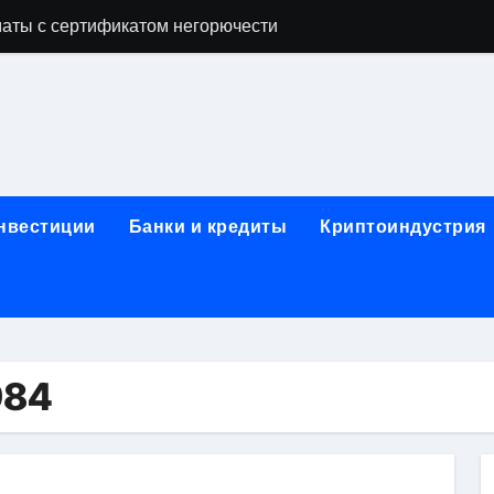
аты с сертификатом негорючести
офессий в онлайн-формате
родок и направляющих для конвейерных лент
ки, мебельного щита, фанеры, шпона и паркетной химии в 
атических лотков для хранения электронных компонентов
инвестиции
Банки и кредиты
Криптоиндустрия
ок из Китая в Казахстан: маршруты, таможенные процедуры
я, этапы строительства, проверка застройщика и сценарии
иртуальных платежных карт без верификации и банковского
 справочная информация о сельскохозяйственных предпри
984
яльных станций серий T330 и T990