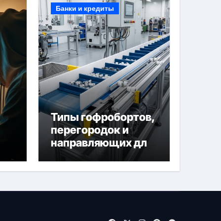
Банки и кредиты
Типы гофробортов,
перегородок и
направляющих для
конвейерных лент