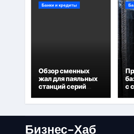
Банки и кредиты
Ба
Обзор сменных
П
жал для паяльных
ба
станций серий
с 
T330 и T990
не
Бизнес-Хаб