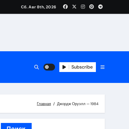
Сб. Авг 8th, 2026
каталоге
 и сроки
Subscribe
 оформления сделки
 участия с пополнением стейблкоином
ятиях
Главная
Джордж Оруэлл — 1984
Поиск