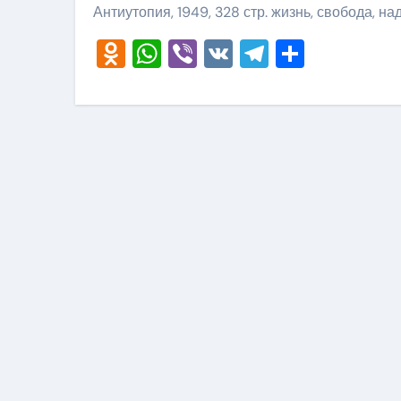
Антиутопия, 1949, 328 стр. жизнь, свобода, н
Odnoklassniki
WhatsApp
Viber
VK
Telegram
Отправ