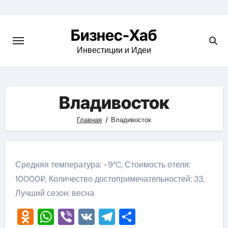
Skip
to
Бизнес-Хаб
content
Инвестиции и Идеи
Владивосток
Главная
Владивосток
Средняя температура: -9°C, Стоимость отеля:
10000₽, Количество достопримечательностей: 33,
Лучший сезон: весна
Odnoklassniki
WhatsApp
Viber
VK
Telegram
Отправить