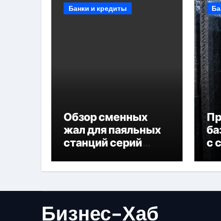
Банки и кредиты
Ба
Обзор сменных
П
жал для паяльных
ба
станций серий
с 
T330 и T990
не
Бизнес-Хаб