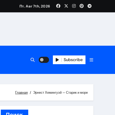
Пт. Авг 7th, 2026
каталоге
 и сроки
Subscribe
 оформления сделки
 участия с пополнением стейблкоином
ятиях
Главная
Эрнест Хемингуэй — Старик и море
Поиск