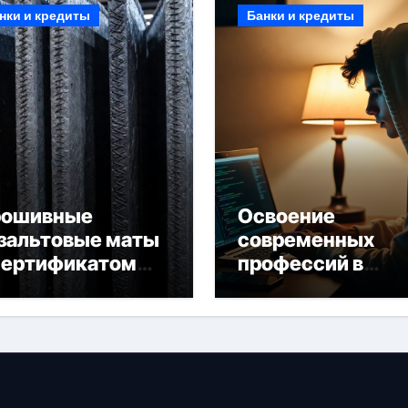
нки и кредиты
Банки и кредиты
рошивные
Освоение
зальтовые маты
современных
сертификатом
профессий в
горючести
онлайн-формате