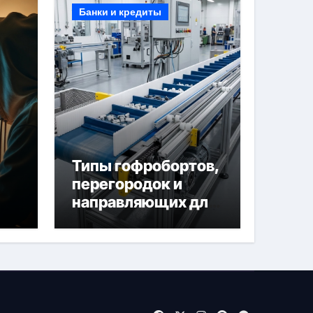
Банки и кредиты
Типы гофробортов,
перегородок и
направляющих для
конвейерных лент