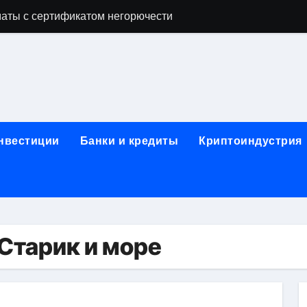
аты с сертификатом негорючести
офессий в онлайн-формате
родок и направляющих для конвейерных лент
ки, мебельного щита, фанеры, шпона и паркетной химии в 
атических лотков для хранения электронных компонентов
инвестиции
Банки и кредиты
Криптоиндустрия
ок из Китая в Казахстан: маршруты, таможенные процедуры
я, этапы строительства, проверка застройщика и сценарии
иртуальных платежных карт без верификации и банковского
 справочная информация о сельскохозяйственных предпри
Старик и море
яльных станций серий T330 и T990