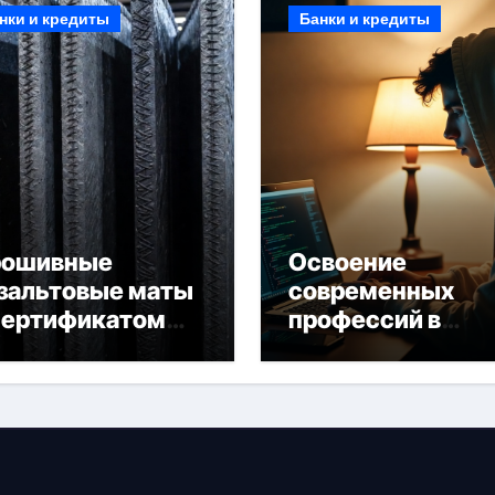
нки и кредиты
Банки и кредиты
рошивные
Освоение
зальтовые маты
современных
сертификатом
профессий в
горючести
онлайн-формате