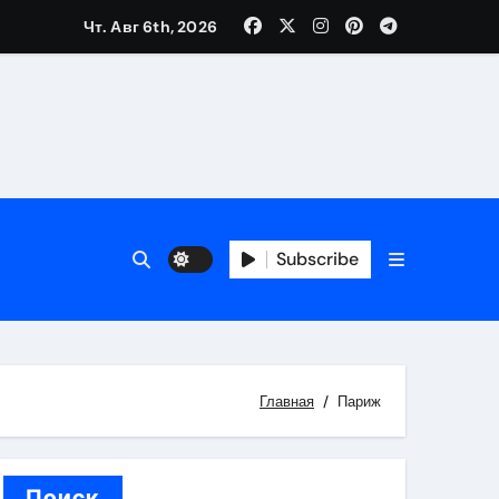
Чт. Авг 6th, 2026
каталоге
 и сроки
 оформления сделки
Subscribe
 участия с пополнением стейблкоином
ятиях
Главная
Париж
Поиск