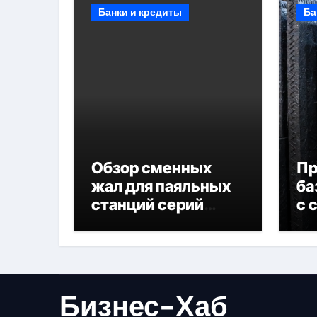
Банки и кредиты
Ба
Обзор сменных
П
жал для паяльных
ба
станций серий
с 
T330 и T990
не
Бизнес-Хаб