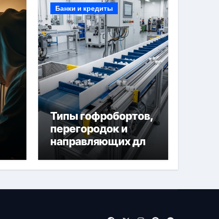
Банки и кредиты
Типы гофробортов,
перегородок и
направляющих для
конвейерных лент