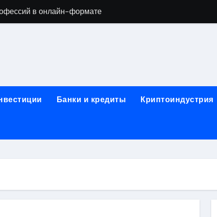
офессий в онлайн-формате
родок и направляющих для конвейерных лент
ки, мебельного щита, фанеры, шпона и паркетной химии в 
атических лотков для хранения электронных компонентов
ок из Китая в Казахстан: маршруты, таможенные процедуры
инвестиции
Банки и кредиты
Криптоиндустрия
я, этапы строительства, проверка застройщика и сценарии
иртуальных платежных карт без верификации и банковского
 справочная информация о сельскохозяйственных предпри
яльных станций серий T330 и T990