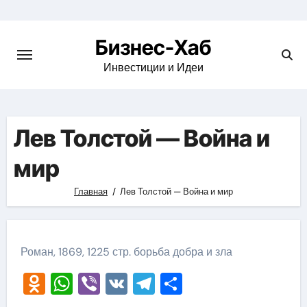
Skip
to
Бизнес-Хаб
content
Инвестиции и Идеи
Лев Толстой — Война и
мир
Главная
Лев Толстой — Война и мир
Роман, 1869, 1225 стр. борьба добра и зла
Odnoklassniki
WhatsApp
Viber
VK
Telegram
Отправить