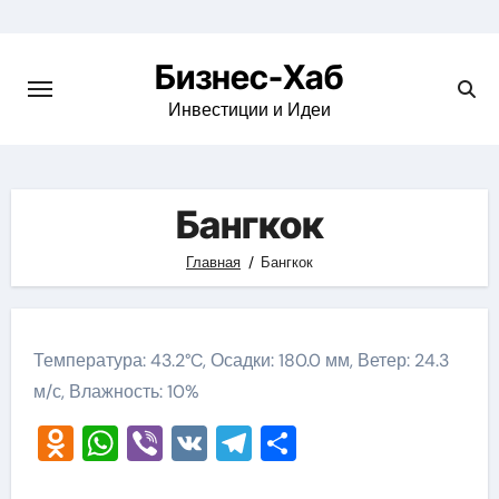
Skip
to
Бизнес-Хаб
content
Инвестиции и Идеи
Бангкок
Главная
Бангкок
Температура: 43.2°C, Осадки: 180.0 мм, Ветер: 24.3
м/с, Влажность: 10%
Odnoklassniki
WhatsApp
Viber
VK
Telegram
Отправить