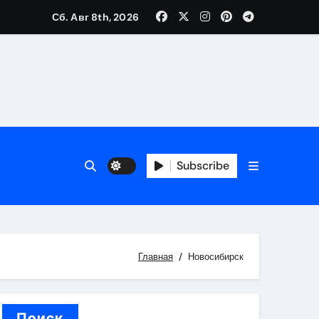
Сб. Авг 8th, 2026
каталоге
 и сроки
Subscribe
 оформления сделки
 участия с пополнением стейблкоином
ятиях
Главная
Новосибирск
Поиск