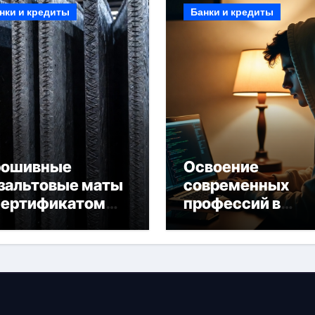
нки и кредиты
Банки и кредиты
рошивные
Освоение
зальтовые маты
современных
сертификатом
профессий в
горючести
онлайн-формате