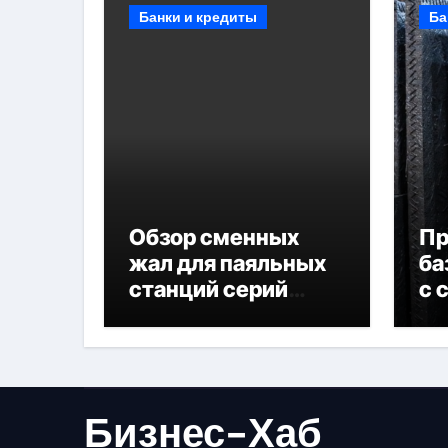
Банки и кредиты
Ба
Обзор сменных
П
жал для паяльных
ба
станций серий
с 
T330 и T990
не
Бизнес-Хаб