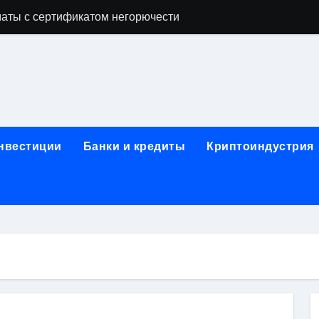
аты с сертификатом негорючести
офессий в онлайн-формате
родок и направляющих для конвейерных лент
ки, мебельного щита, фанеры, шпона и паркетной химии в 
атических лотков для хранения электронных компонентов
инвестиции
Банки и кредиты
Криптоиндустрия
ок из Китая в Казахстан: маршруты, таможенные процедуры
я, этапы строительства, проверка застройщика и сценарии
иртуальных платежных карт без верификации и банковского
 справочная информация о сельскохозяйственных предпри
яльных станций серий T330 и T990