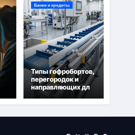
Банки и кредиты
Типы гофробортов,
перегородок и
направляющих для
конвейерных лент