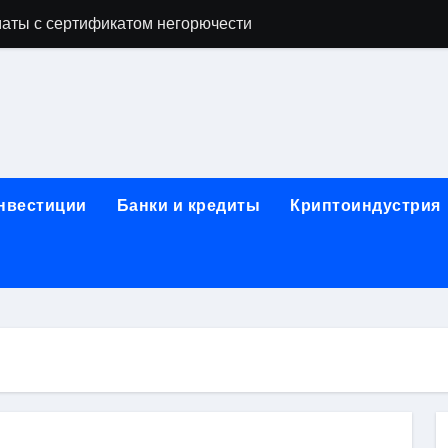
аты с сертификатом негорючести
офессий в онлайн-формате
родок и направляющих для конвейерных лент
ки, мебельного щита, фанеры, шпона и паркетной химии в 
атических лотков для хранения электронных компонентов
инвестиции
Банки и кредиты
Криптоиндустрия
ок из Китая в Казахстан: маршруты, таможенные процедуры
я, этапы строительства, проверка застройщика и сценарии
иртуальных платежных карт без верификации и банковского
 справочная информация о сельскохозяйственных предпри
яльных станций серий T330 и T990