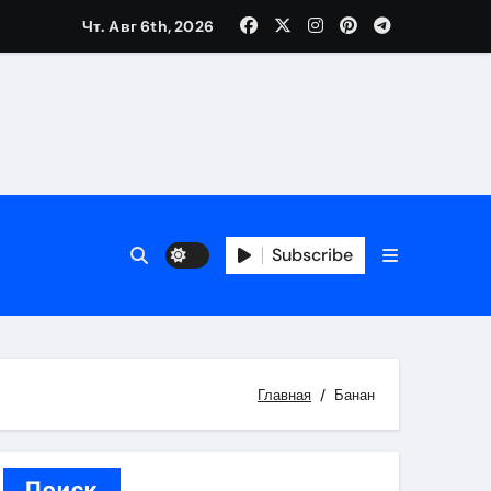
Чт. Авг 6th, 2026
каталоге
 и сроки
Subscribe
 оформления сделки
 участия с пополнением стейблкоином
ятиях
Главная
Банан
Поиск