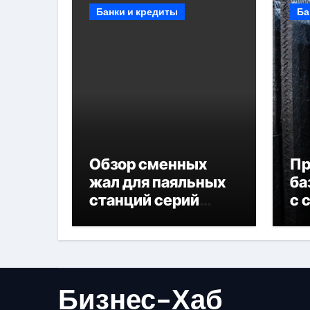
Банки и кредиты
Ба
Обзор сменных
П
жал для паяльных
ба
станций серий
с 
T330 и T990
не
Бизнес-Хаб