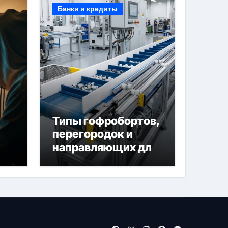
Банки и кредиты
Типы гофробортов,
перегородок и
направляющих для
конвейерных лент