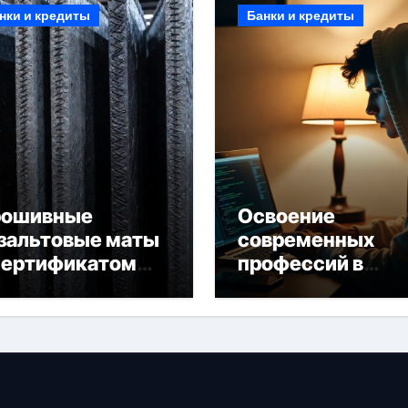
нки и кредиты
Банки и кредиты
рошивные
Освоение
зальтовые маты
современных
сертификатом
профессий в
горючести
онлайн-формате