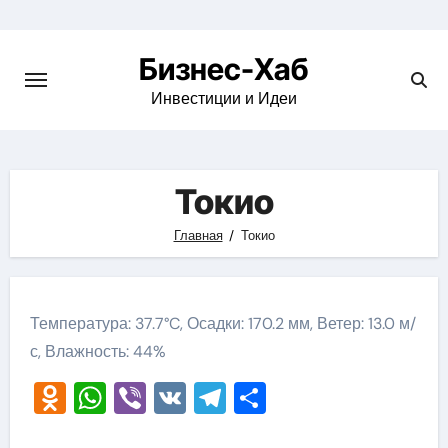
Skip
to
Бизнес-Хаб
content
Инвестиции и Идеи
Токио
Главная
Токио
Температура: 37.7°C, Осадки: 170.2 мм, Ветер: 13.0 м/
с, Влажность: 44%
Odnoklassniki
WhatsApp
Viber
VK
Telegram
Отправить