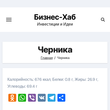
Skip
to
Бизнес-Хаб
content
Инвестиции и Идеи
Черника
Главная
Черника
Калорийность: 676 ккал, Белки: 0.8 г, Жиры: 26.9 г,
Углеводы: 69.4 г
Odnoklassniki
WhatsApp
Viber
VK
Telegram
Отправить