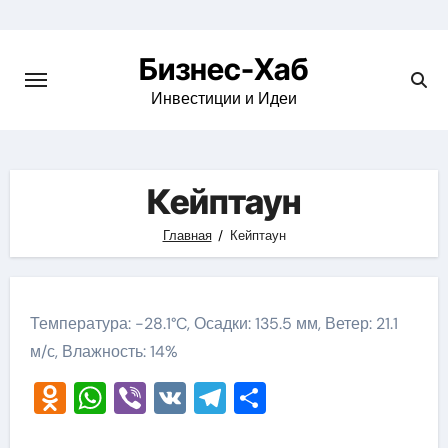
Skip
to
Бизнес-Хаб
content
Инвестиции и Идеи
Кейптаун
Главная
Кейптаун
Температура: -28.1°C, Осадки: 135.5 мм, Ветер: 21.1
м/с, Влажность: 14%
Odnoklassniki
WhatsApp
Viber
VK
Telegram
Отправить