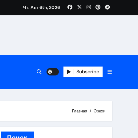
Чт. Авг 6th, 2026
каталоге
 и сроки
Subscribe
 оформления сделки
 участия с пополнением стейблкоином
ятиях
Главная
Орехи
Поиск