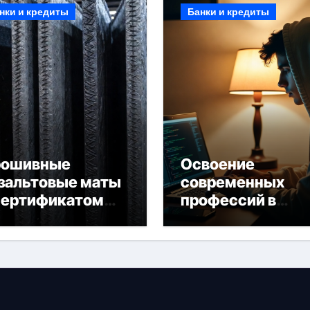
нки и кредиты
Банки и кредиты
рошивные
Освоение
зальтовые маты
современных
сертификатом
профессий в
горючести
онлайн-формате