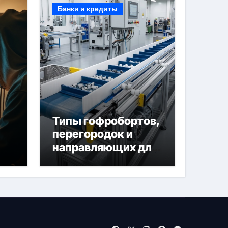
Банки и кредиты
Типы гофробортов,
перегородок и
направляющих для
конвейерных лент