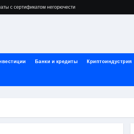
аты с сертификатом негорючести
офессий в онлайн-формате
родок и направляющих для конвейерных лент
ки, мебельного щита, фанеры, шпона и паркетной химии в 
атических лотков для хранения электронных компонентов
инвестиции
Банки и кредиты
Криптоиндустрия
ок из Китая в Казахстан: маршруты, таможенные процедуры
я, этапы строительства, проверка застройщика и сценарии
иртуальных платежных карт без верификации и банковского
 справочная информация о сельскохозяйственных предпри
яльных станций серий T330 и T990