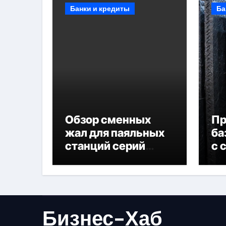
Банки и кредиты
Ба
Обзор сменных
П
жал для паяльных
ба
станций серий
с 
T330 и T990
не
Бизнес-Хаб