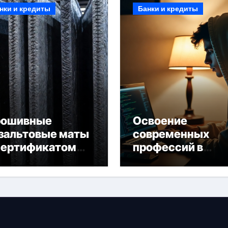
нки и кредиты
Банки и кредиты
рошивные
Освоение
зальтовые маты
современных
сертификатом
профессий в
горючести
онлайн-формате