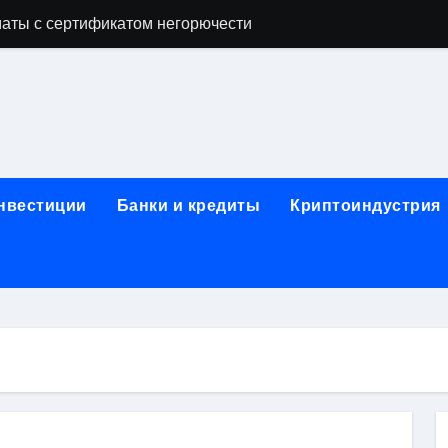
аты с сертификатом негорючести
офессий в онлайн-формате
родок и направляющих для конвейерных лент
ки, мебельного щита, фанеры, шпона и паркетной химии в 
атических лотков для хранения электронных компонентов
инвестиции
Банки и кредиты
Криптоиндустрия
ок из Китая в Казахстан: маршруты, таможенные процедуры
я, этапы строительства, проверка застройщика и сценарии
иртуальных платежных карт без верификации и банковского
 справочная информация о сельскохозяйственных предпри
яльных станций серий T330 и T990