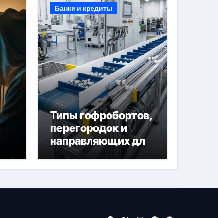
Банки и кредиты
Типы гофробортов,
перегородок и
направляющих для
конвейерных лент