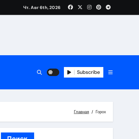
Чт. Авг 6th, 2026
каталоге
 и сроки
Subscribe
 оформления сделки
 участия с пополнением стейблкоином
ятиях
Главная
Горох
Поиск