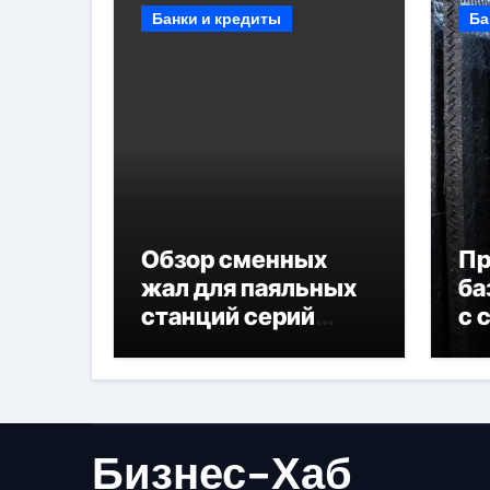
Банки и кредиты
Ба
Обзор сменных
П
жал для паяльных
ба
станций серий
с 
T330 и T990
не
Бизнес-Хаб