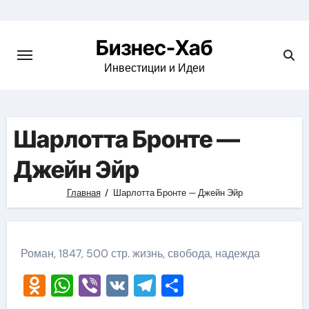
Skip
to
Бизнес-Хаб
content
Инвестиции и Идеи
Шарлотта Бронте —
Джейн Эйр
Главная
Шарлотта Бронте — Джейн Эйр
Роман, 1847, 500 стр. жизнь, свобода, надежда
Odnoklassniki
WhatsApp
Viber
VK
Telegram
Отправить