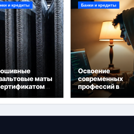
нки и кредиты
Банки и кредиты
рошивные
Освоение
зальтовые маты
современных
сертификатом
профессий в
горючести
онлайн-формате