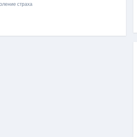
доление страха
ить