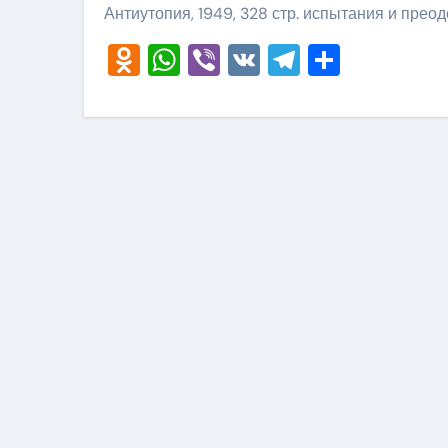
Антиутопия, 1949, 328 стр. испытания и прео
Odnoklassniki
WhatsApp
Viber
VK
Telegram
Отправ