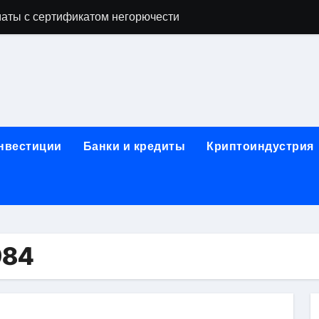
аты с сертификатом негорючести
офессий в онлайн-формате
родок и направляющих для конвейерных лент
ки, мебельного щита, фанеры, шпона и паркетной химии в 
атических лотков для хранения электронных компонентов
инвестиции
Банки и кредиты
Криптоиндустрия
ок из Китая в Казахстан: маршруты, таможенные процедуры
я, этапы строительства, проверка застройщика и сценарии
иртуальных платежных карт без верификации и банковского
 справочная информация о сельскохозяйственных предпри
984
яльных станций серий T330 и T990