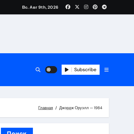
Вс. Авг 9th, 2026
каталоге
 и сроки
Subscribe
 оформления сделки
 участия с пополнением стейблкоином
ятиях
Главная
Джордж Оруэлл — 1984
Поиск