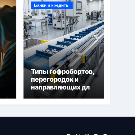
Банки и кредиты
Типы гофробортов,
перегородок и
направляющих для
конвейерных лент