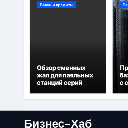
Банки и кредиты
Ба
Обзор сменных
П
жал для паяльных
ба
станций серий
с 
T330 и T990
не
Бизнес-Хаб