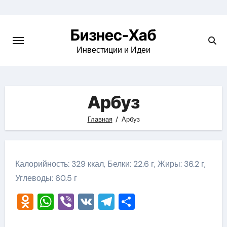
Skip
to
Бизнес-Хаб
content
Инвестиции и Идеи
Арбуз
Главная
Арбуз
Калорийность: 329 ккал, Белки: 22.6 г, Жиры: 36.2 г,
Углеводы: 60.5 г
Odnoklassniki
WhatsApp
Viber
VK
Telegram
Отправить