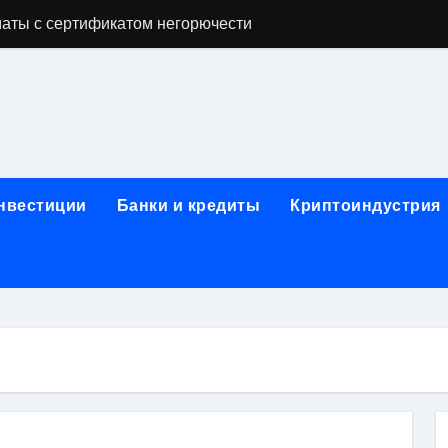
аты с сертификатом негорючести
офессий в онлайн-формате
родок и направляющих для конвейерных лент
ки, мебельного щита, фанеры, шпона и паркетной химии в 
атических лотков для хранения электронных компонентов
инвестиции
Банки и кредиты
Криптоиндустрия
ок из Китая в Казахстан: маршруты, таможенные процедуры
я, этапы строительства, проверка застройщика и сценарии
иртуальных платежных карт без верификации и банковского
 справочная информация о сельскохозяйственных предпри
яльных станций серий T330 и T990