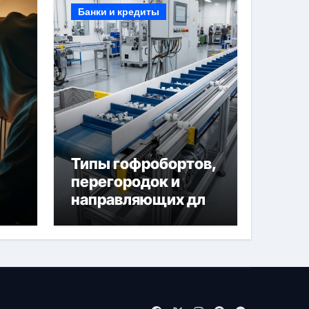
Банки и кредиты
Типы гофробортов,
перегородок и
направляющих для
конвейерных лент