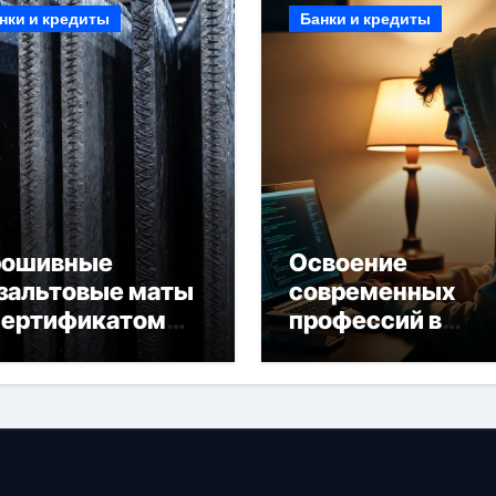
нки и кредиты
Банки и кредиты
рошивные
Освоение
зальтовые маты
современных
сертификатом
профессий в
горючести
онлайн-формате