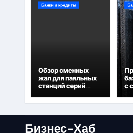
Банки и кредиты
Ба
Обзор сменных
П
жал для паяльных
ба
станций серий
с 
T330 и T990
не
Бизнес-Хаб