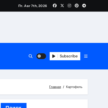
Пт. Авг 7th, 2026
каталоге
 и сроки
Subscribe
 оформления сделки
 участия с пополнением стейблкоином
ятиях
Главная
Картофель
Поиск